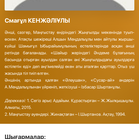
Смағұл КЕНЖӘЛІҰЛЫ
Әнші, сазгер, Маңғыстау өңіріндегі Жыңғылды мекенінде туып-
өскен. Атақты шежіреші Алшын Меңдалыұлы мен айтулы жыршы-
күйші Шамығұл Ыбырайымұлының естеліктерінде асқан әнші
ретінде бағаланады. «Шайыр жеріндегі Әндеме бұлағының
басында отырған ауылдан салған әні Жыңғылдыдағы ауылдарға
естілетін еді» деп әңгімелейді екен аты аталған қарттар. Отыз үш
жасында тіл тиіп өлген.
Әншінің артында қалған «Әләушан», «Сусар-ай» әндерін
А.Меңдалыұлынан үйреніп, жеткізуші – Ізбасар Шыртанұлы.
Дереккөзі:
1. Сегіз арыс Адайым. Құрастырған – Ж.Жылқышыұлы.
Алматы, 2015.
2. Маңғыстау әуендері. Жинақтаған – І.Шыртанов. Ақтау, 1994.
Шығармалар: