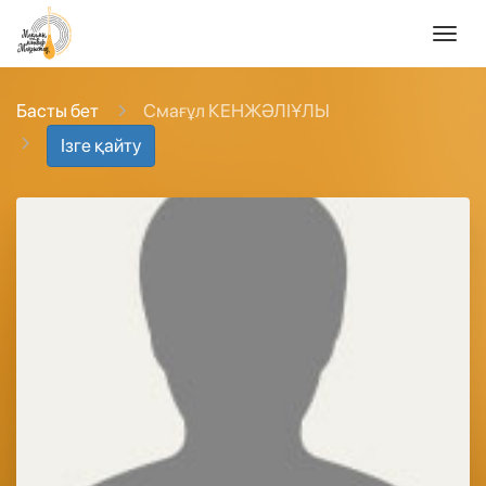
Басты бет
Смағұл КЕНЖӘЛІҰЛЫ
Ізге қайту