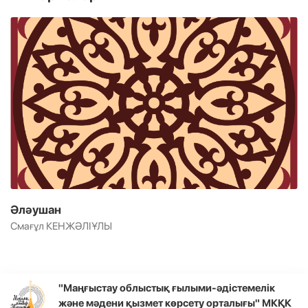
Әләушан
Смағұл КЕНЖӘЛІҰЛЫ
"Маңғыстау облыстық ғылыми-әдістемелік
және мәдени қызмет көрсету орталығы" МКҚК