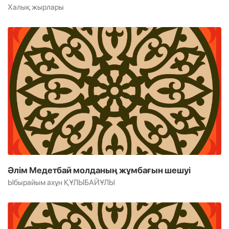
Халық жырлары
Әлім Медетбай молданың жұмбағын шешуі
Ыбырайым ахұн ҚҰЛЫБАЙҰЛЫ