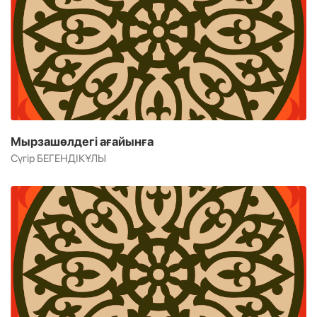
Мырзашөлдегі ағайынға
Сүгір БЕГЕНДІКҰЛЫ