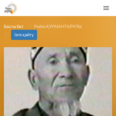
Басты бет
Рейім ҚҰРМАНТАЙҰЛЫ
Ізге қайту