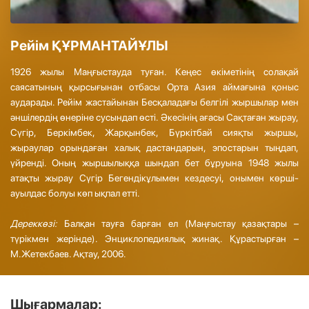
Рейім ҚҰРМАНТАЙҰЛЫ
1926 жылы Маңғыстауда туған. Кеңес өкіметінің солақай
саясатының қырсығынан отбасы Орта Азия аймағына қоныс
аударады. Рейім жастайынан Бесқаладағы белгілі жыршылар мен
әншілердің өнеріне сусындап өсті. Әкесінің ағасы Сақтаған жырау,
Сүгір, Беркімбек, Жарқынбек, Бүркітбай сияқты жыршы,
жыраулар орындаған халық дастандарын, эпостарын тыңдап,
үйренді. Оның жыршылыққа шындап бет бұруына 1948 жылы
атақты жырау Сүгір Бегендікұлымен кездесуі, онымен көрші-
ауылдас болуы көп ықпал етті.
Дереккөзі:
Балқан тауға барған ел (Маңғыстау қазақтары –
түрікмен жерінде). Энциклопедиялық жинақ. Құрастырған –
М.Жетекбаев. Ақтау, 2006.
Шығармалар: